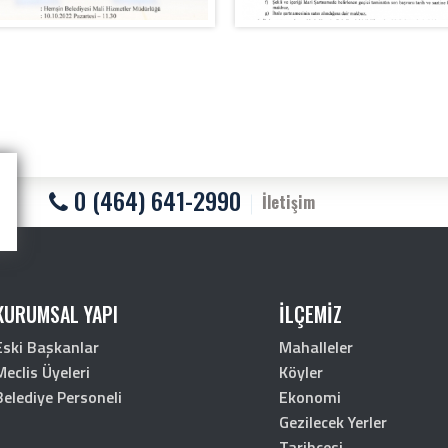
0 (464) 641-2990
İletişim
KURUMSAL YAPI
İLÇEMİZ
Eski Başkanlar
Mahalleler
Meclis Üyeleri
Köyler
Belediye Personeli
Ekonomi
Gezilecek Yerler
Tarihçesi