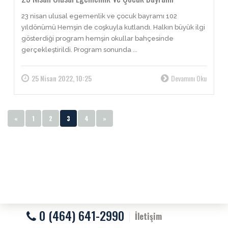
23 nisan ulusal egemenlik ve çocuk bayramı 102
yıldönümü Hemşin de coşkuyla kutlandı. Halkın büyük ilgi
gösterdiği program hemşin okullar bahçesinde
gerçekleştirildi. Program sonunda ...
25 Nisan 2022, 10:25
Devamını Oku
«
1
2
3
4
»
0 (464) 641-2990
İletişim